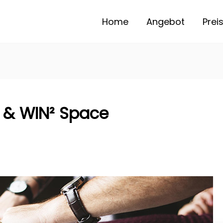
Home
Angebot
Prei
 & WIN² Space